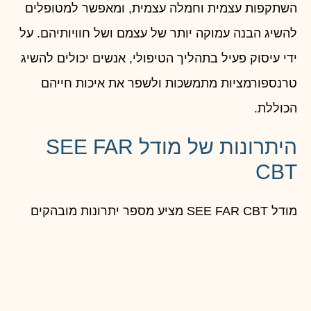
השתקפות עצמית וחמלה עצמית, ומאפשר למטופלים
להשיג הבנה עמוקה יותר של עצמם ושל חוויותיהם. על
ידי עיסוק פעיל בתהליך הטיפולי, אנשים יכולים להשיג
טרנספורמציות מתמשכות ולשפר את איכות חייהם
הכוללת.
היתרונות של מודל SEE FAR
CBT
מודל SEE FAR CBT מציע מספר יתרונות מובהקים
בהשוואה לגישות מסורתיות של טיפול CBT (קוגניטיבי
התנהגותי). יתרון מרכזי אחד הוא הדגש על ריפוי
הוליסטי, המתייחס לדפוסים קוגניטיביים והתנהגותיים